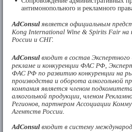
Сопровождение административных пр
антимонопольного и рекламного пра
AdConsul
является официальным предс
Kong International Wine & Spirits Fair
на
России и СНГ.
AdConsul
входит в состав Экспертного
рекламе и конкуренции ФАС РФ, Экспер
ФАС РФ по развитию конкуренции на р
производства и оборота алкогольной п
компания является членом подкомитет
алкогольной продукции, членом Рекламн
Регионов, партнером Ассоциации Комм
Агентств России.
AdConsul
входит в систему междунаро