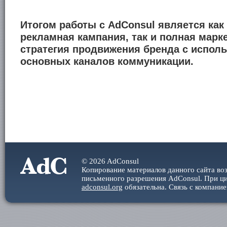
Итогом работы
с AdConsul
является как
рекламная кампания, так и полная марк
стратегия продвижения бренда с испол
основных каналов коммуникации.
© 2026 AdConsul
Копирование материалов данного сайта во
письменного разрешения AdConsul. При ци
adconsul.org
обязательна. Cвязь с компани